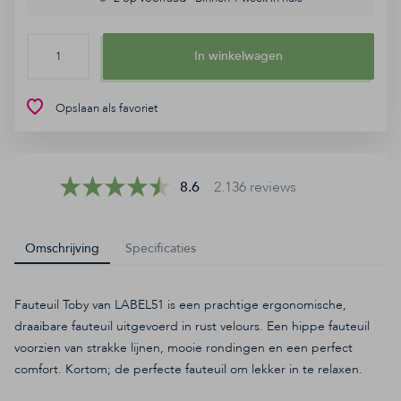
Contact
FAQ
In winkelwagen
Opslaan als favoriet
8.6
2.136 reviews
8.6
2.136 reviews
Omschrijving
Specificaties
Fauteuil Toby van LABEL51 is een prachtige ergonomische,
draaibare fauteuil uitgevoerd in rust velours. Een hippe fauteuil
voorzien van strakke lijnen, mooie rondingen en een perfect
comfort. Kortom; de perfecte fauteuil om lekker in te relaxen.