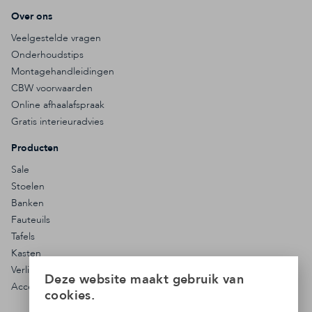
Over ons
Veelgestelde vragen
Onderhoudstips
Montagehandleidingen
CBW voorwaarden
Online afhaalafspraak
Gratis interieuradvies
Producten
Sale
Stoelen
Banken
Fauteuils
Tafels
Kasten
Verlichting
Deze website maakt gebruik van
Accessoires
cookies.