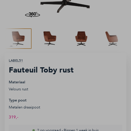
Accessoires
Keukens
Sale
Inspiratie
Ga
LABEL51
naar
Fauteuil Toby rust
het
begin
Materiaal
van
Velours rust
de
Service aanvraag
afbeeldingen-
Type poot
gallerij
Afhaalafspraak
Metalen draaipoot
319,-
Openingstijden
2 op voorraad
-
Binnen 1 week in huis