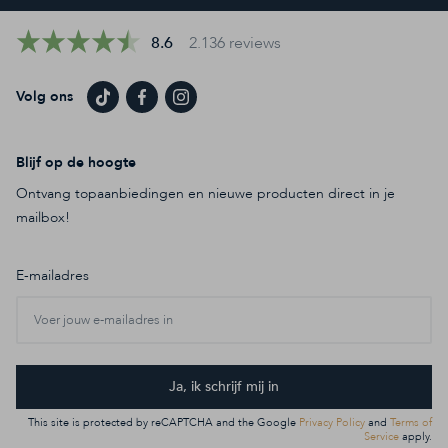
8.6
2.136 reviews
Volg ons
Blijf op de hoogte
Ontvang topaanbiedingen en nieuwe producten direct in je
mailbox!
E-mailadres
Ja, ik schrijf mij in
This site is protected by reCAPTCHA and the Google
Privacy Policy
and
Terms of
Service
apply.