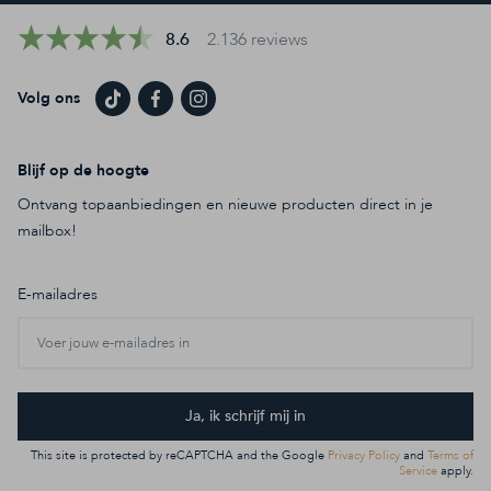
8.6
2.136 reviews
Volg ons
Blijf op de hoogte
Ontvang topaanbiedingen en nieuwe producten direct in je
mailbox!
E-mailadres
Ja, ik schrijf mij in
This site is protected by reCAPTCHA and the Google
Privacy Policy
and
Terms of
Service
apply.