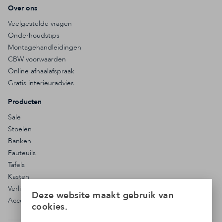
Over ons
Veelgestelde vragen
Onderhoudstips
Montagehandleidingen
CBW voorwaarden
Online afhaalafspraak
Gratis interieuradvies
Producten
Sale
Stoelen
Banken
Fauteuils
Tafels
Kasten
Verlichting
Deze website maakt gebruik van
Accessoires
cookies.