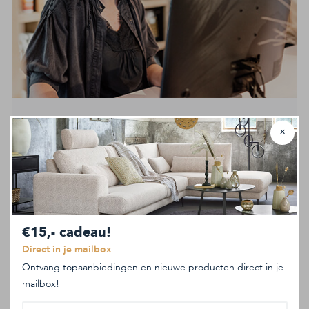
Openingstijden Maron Terborg
✕
Maandag t/m donderdag
10:00 tot 18:00
Vrijdag (koopavond)
10:00 tot 21:00
Zaterdag
10:00 tot 17:00
Zondag
12:00 tot 17:00
Meer informatie
€15,- cadeau!
Direct in je mailbox
Ontvang topaanbiedingen en nieuwe producten direct in je
mailbox!