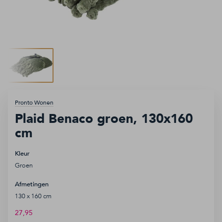
Accessoires
Keukens
Sale
Inspiratie
Ga
Pronto Wonen
naar
Plaid Benaco groen, 130x160
het
cm
begin
van
Kleur
de
Service aanvraag
Groen
afbeeldingen-
gallerij
Afhaalafspraak
Afmetingen
130 x 160 cm
Openingstijden
27,95