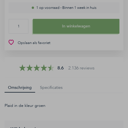
Contact
1 op voorraad
-
Binnen 1 week in huis
FAQ
In winkelwagen
8.6
2.136 reviews
Opslaan als favoriet
8.6
2.136 reviews
Omschrijving
Specificaties
Plaid in de kleur groen