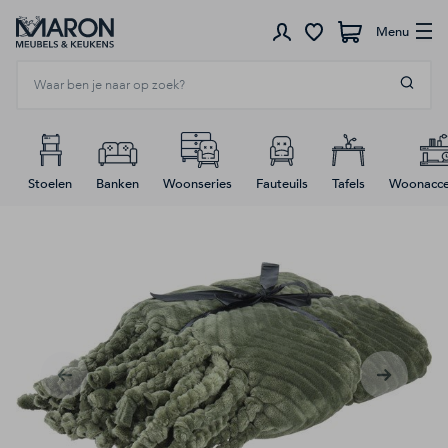
Menu
Winkelwagen
Stoelen
Banken
Woonseries
Fauteuils
Tafels
Woonacce
Ga
naar
het
Elke zondag open
einde
van
de
Meubels
afbeeldingen-
gallerij
Verlichting