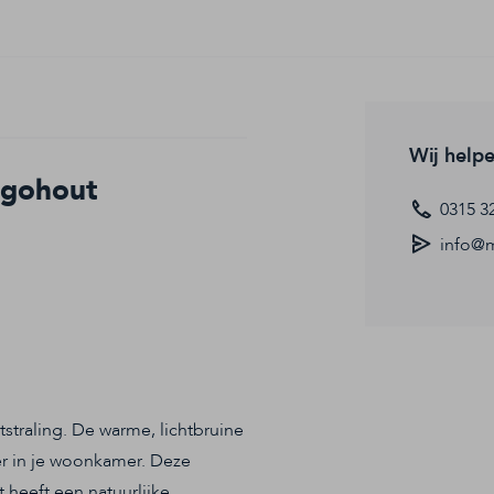
Wij help
ngohout
0315 3
info@m
tstraling. De warme, lichtbruine
er in je woonkamer. Deze
 heeft een natuurlijke