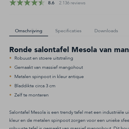
8.6
2.136 reviews
het
begin
van
de
Omschrijving
Specificaties
Downloads
afbeeldingen-
gallerij
Ronde salontafel Mesola van ma
Robuust en stoere uitstraling
Gemaakt van massief mangohout
Metalen spinpoot in kleur antique
Bladdikte circa 3 cm
Zelf te monteren
Salontafel Mesola is een trendy tafel met een industriële ui
kleur en de metalen spinpoot zorgen voor een unieke sfe
robuuste tafel is gemaakt van massief mangohout. Dit hout