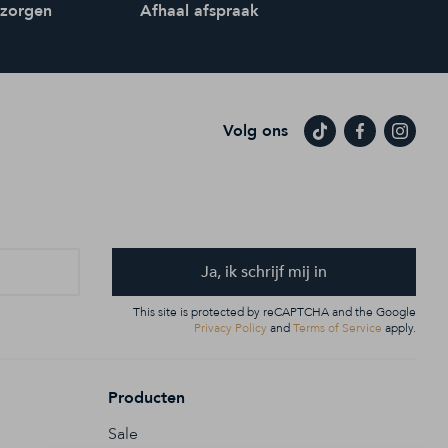
ezorgen
Afhaal afspraak
Volg ons
Ja, ik schrijf mij in
This site is protected by reCAPTCHA and the Google
Privacy Policy
and
Terms of Service
apply.
Producten
Sale