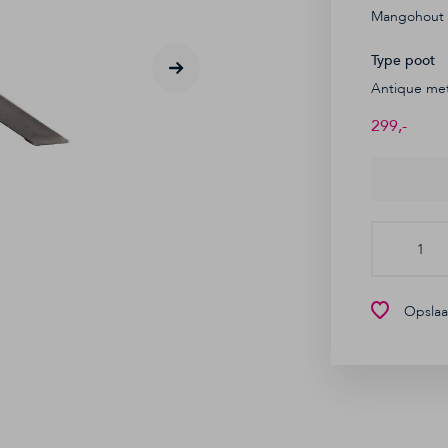
Mangohout
Type poot
Antique met
299,-
Opslaan