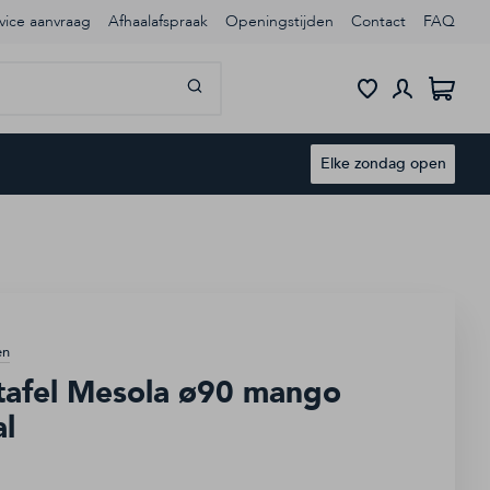
vice aanvraag
Afhaalafspraak
Openingstijden
Contact
FAQ
Winke
Elke zondag open
en
tafel Mesola ø90 mango
al