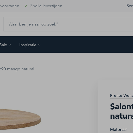
 voorraden
Snelle levertijden
Ser
Sale
Inspiratie
 ø90 mango natural
Pronto Won
Salon
natur
Materiaal