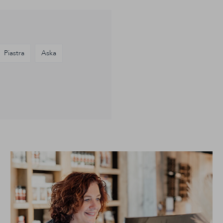
Piastra
Aska