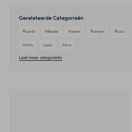
Gerelateerde Categorieën
Ricardi
Mesola
Adanti
Romaro
Ricco
Vinito
Lavio
Atrio
Laad meer categorieën