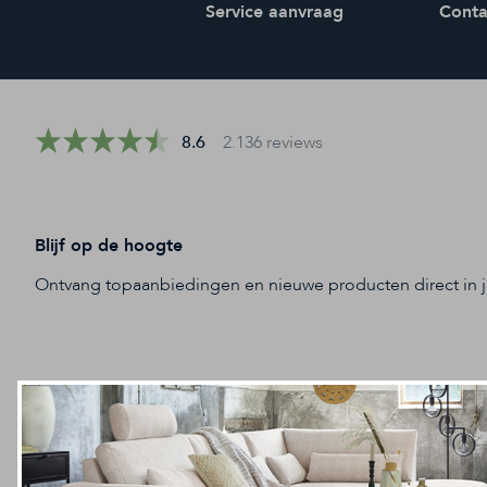
Service aanvraag
Conta
8.6
2.136 reviews
Blijf op de hoogte
Ontvang topaanbiedingen en nieuwe producten direct in 
Contact
Klantenserv
0315 328 141
Home