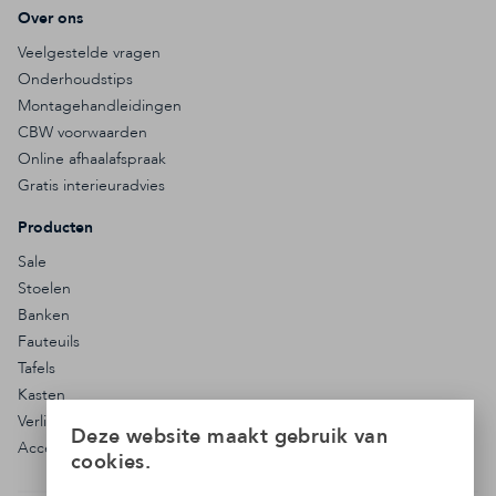
Over ons
Veelgestelde vragen
Onderhoudstips
Montagehandleidingen
CBW voorwaarden
Online afhaalafspraak
Gratis interieuradvies
Producten
Sale
Stoelen
Banken
Fauteuils
Tafels
Kasten
Verlichting
Deze website maakt gebruik van
Accessoires
cookies.