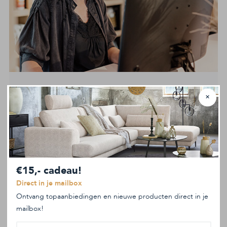
Openingstijden Maron Terborg
✕
Maandag t/m donderdag
10:00 tot 18:00
Vrijdag (koopavond)
10:00 tot 21:00
Zaterdag
10:00 tot 17:00
Zondag
12:00 tot 17:00
Meer informatie
€15,- cadeau!
Direct in je mailbox
Ontvang topaanbiedingen en nieuwe producten direct in je
mailbox!