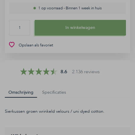
Contact
1 op voorraad
-
Binnen 1 week in huis
FAQ
In winkelwagen
8.6
2.136 reviews
Opslaan als favoriet
8.6
2.136 reviews
Omschrijving
Specificaties
Sierkussen groen wrinkeld velours / uni dyed cotton.