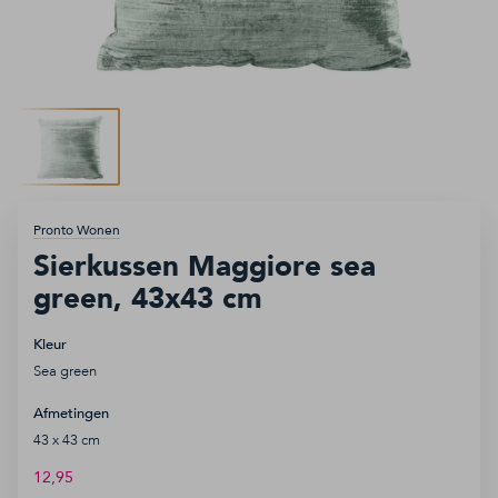
Accessoires
Keukens
Sale
Inspiratie
Ga
Pronto Wonen
naar
Sierkussen Maggiore sea
het
green, 43x43 cm
begin
van
Kleur
de
Service aanvraag
Sea green
afbeeldingen-
gallerij
Afhaalafspraak
Afmetingen
43 x 43 cm
Openingstijden
12,95