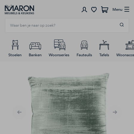
Menu
Winkelwagen
Stoelen
Banken
Woonseries
Fauteuils
Tafels
Woonacce
Ga
naar
het
Elke zondag open
einde
van
de
Meubels
afbeeldingen-
gallerij
Verlichting