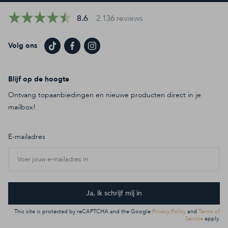
8.6
2.136 reviews
Volg ons
Blijf op de hoogte
Ontvang topaanbiedingen en nieuwe producten direct in je
mailbox!
E-mailadres
Ja, ik schrijf mij in
This site is protected by reCAPTCHA and the Google
Privacy Policy
and
Terms of
Service
apply.