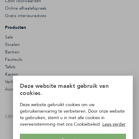
CBW voorwaarden
Online afhaalafspraak
Gratis interieuradvies
Producten
Sale
Stoelen
Banken
Fauteuils
Tafels
Kasten
Verlichting
Deze website maakt gebruik van
Accessoires
cookies.
Deze website gebruikt cookies om uw
gebruikerservaring te verbeteren. Door onze website
CBW-erkend bedrijf:
te gebruiken, stemt u in met alle cookies in
overeenstemming met ons Cookiebeleid.
Lees verder