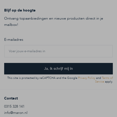
Blijf op de hoogte
Ontvang topaanbiedingen en nieuwe producten direct in je
mailbox!
E-mailadres
Ja, ik schrijf mij in
This site is protected by reCAPTCHA and the Google
Privacy Policy
and
Terms of
Service
apply.
Contact
0315 328 141
info@maron.nl