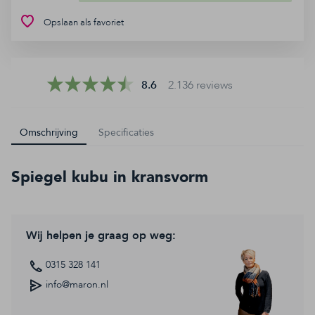
Contact
Opslaan als favoriet
FAQ
8.6
2.136 reviews
8.6
2.136 reviews
Omschrijving
Specificaties
Spiegel kubu in kransvorm
Wij helpen je graag op weg:
0315 328 141
info@maron.nl