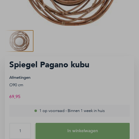
Accessoires
Keukens
Sale
Inspiratie
Ga
Spiegel Pagano kubu
naar
het
Afmetingen
begin
Ø90 cm
van
de
69,95
Service aanvraag
afbeeldingen-
1 op voorraad
-
Binnen 1 week in huis
gallerij
Afhaalafspraak
Openingstijden
In winkelwagen