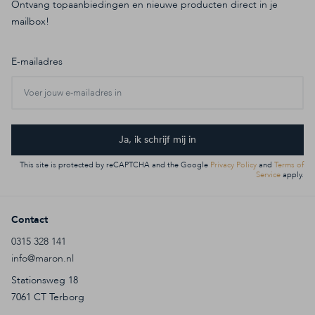
Ontvang topaanbiedingen en nieuwe producten direct in je
mailbox!
E-mailadres
Ja, ik schrijf mij in
This site is protected by reCAPTCHA and the Google
Privacy Policy
and
Terms of
Service
apply.
Contact
0315 328 141
info@maron.nl
Stationsweg 18
7061 CT Terborg