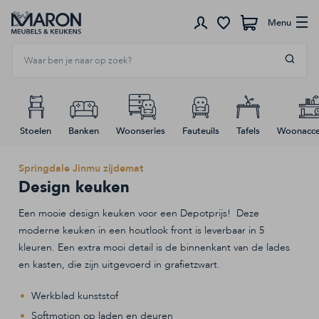
Menu
Winkelwagen
Stoelen
Banken
Woonseries
Fauteuils
Tafels
Woonacce
Springdale Jinmu zijdemat
Winkel open om 10:00
Design keuken
Elke zondag open
Een mooie design keuken voor een Depotprijs! Deze
moderne keuken in een houtlook front is leverbaar in 5
kleuren. Een extra mooi detail is de binnenkant van de lades
Meubels
en kasten, die zijn uitgevoerd in grafietzwart.
Verlichting
Werkblad kunststof
Softmotion op laden en deuren