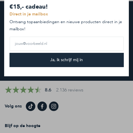
€15,- cadeau!
Direct in je mailbox
Hoe kunnen we je helpen?
Ontvang topaanbiedingen en nieuwe producten direct in je
mailbox!
Service aanvraag
Contact
Bezoek onze winkel
Bestellen & bezorgen
Ja, ik schrijf mij in
Afhaal afspraak
8.6
2.136 reviews
Volg ons
Blijf op de hoogte